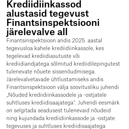
Krediidiinkassod
alustasid tegevust
Finantsinspektsiooni
järelevalve all
Finantsinspektsioon andis 2025. aastal
tegevusloa kahele krediidiinkassole, kes
tegelevad krediidiasutuste või
krediidiandjatega sõlmitud krediidilepingutest
tulenevate nõuete sissenõudmisega.
Järelevalvetavade ühtlustamiseks andis
Finantsinspektsioon välja soovitusliku juhendi
„Nõuded krediidiinkassodele ja -ostjatele
suhtluses krediidisaajatega“. Juhendi eesmärk
on selgitada seadusest tulenevaid nõudeid
ning kujundada krediidiinkassode ja -ostjate
tegevuses ja suhtluses krediidisaajatega