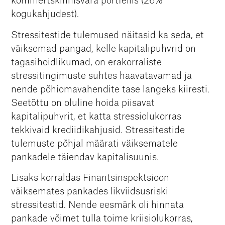
kommertskinnisvara portfellis (26%
kogukahjudest).
Stressitestide tulemused näitasid ka seda, et
väiksemad pangad, kelle kapitalipuhvrid on
tagasihoidlikumad, on erakorraliste
stressitingimuste suhtes haavatavamad ja
nende põhiomavahendite tase langeks kiiresti.
Seetõttu on oluline hoida piisavat
kapitalipuhvrit, et katta stressiolukorras
tekkivaid krediidikahjusid. Stressitestide
tulemuste põhjal määrati väiksematele
pankadele täiendav kapitalisuunis.
Lisaks korraldas Finantsinspektsioon
väiksemates pankades likviidsusriski
stressitestid. Nende eesmärk oli hinnata
pankade võimet tulla toime kriisiolukorras,