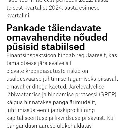
teisest kvartalist 2024. aasta esimese
kvartalini.
Pankade täiendavate
omavahendite nõuded
püsisid stabiilsed
Finantsinspektsioon hindab regulaarselt, kas
tema otsese järelevalve all
olevate krediidiasutuste riskid on
usaldusväärse juhtimise tagamiseks piisavalt
omavahenditega kaetud. Järelevalvelise
läbivaatamise ja hindamise protsessi (SREP)
käigus hinnatakse panga ärimudelit,
juhtimissüsteemi ja riskiprofiili ning
kapitaliseerituse ja likviidsuse piisavust. Kui
pangandusmääruse üldkohaldatav