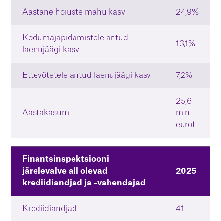
Aastane hoiuste mahu kasv
24,9%
Kodumajapidamistele antud
13,1%
laenujäägi kasv
Ettevõtetele antud laenujäägi kasv
7,2%
25,6
Aastakasum
mln
eurot
Finantsinspektsiooni
järelevalve all olevad
2025
krediidiandjad ja -vahendajad
Krediidiandjad
41