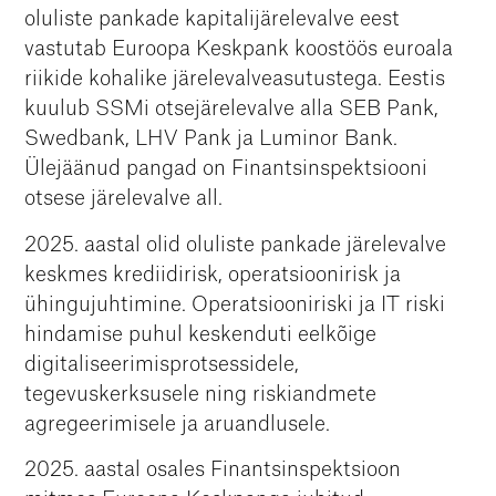
oluliste pankade kapitalijärelevalve eest
vastutab Euroopa Keskpank koostöös euroala
riikide kohalike järelevalveasutustega. Eestis
kuulub SSMi otsejärelevalve alla SEB Pank,
Swedbank, LHV Pank ja Luminor Bank.
Ülejäänud pangad on Finantsinspektsiooni
otsese järelevalve all.
2025. aastal olid oluliste pankade järelevalve
keskmes krediidirisk, operatsioonirisk ja
ühingujuhtimine. Operatsiooniriski ja IT riski
hindamise puhul keskenduti eelkõige
digitaliseerimisprotsessidele,
tegevuskerksusele ning riskiandmete
agregeerimisele ja aruandlusele.
2025. aastal osales Finantsinspektsioon