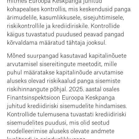
mitmes Euroopa Keskpanga juhitud
kohapealses kontrollis, mis keskendusid panga
ärimudelile, kasumlikkusele, sisejuhtimisele,
riskikontrollile ja krediidiriskile. Kontrollide
käigus tuvastatud puudused peavad pangad
kõrvaldama määratud tähtaja jooksul.
Mõned suurpangad kasutavad kapitalinõuete
arvutamisel sisereitingute meetodit, mille
puhul määratakse kapitalinõude arvutamise
aluseks olevad riskikaalud panga sisemiste
riskihinnangute põhjal. 2025. aastal osales
Finantsinspektsioon Euroopa Keskpanga
juhitud krediidiriski sisemudelite hindamises.
Kontrollide tulemusena tuvastati krediidiriski
sisemudelites puudusi, mis olid seotud
modelleerimise aluseks olevate andmete