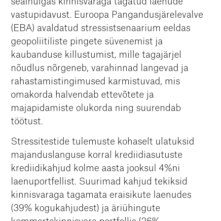
sealhulgas kinnisvaraga tagatud laenude
vastupidavust. Euroopa Pangandusjärelevalve
(EBA) avaldatud stressistsenaarium eeldas
geopoliitiliste pingete süvenemist ja
kaubanduse killustumist, mille tagajärjel
nõudlus nõrgeneb, varahinnad langevad ja
rahastamistingimused karmistuvad, mis
omakorda halvendab ettevõtete ja
majapidamiste olukorda ning suurendab
töötust.
Stressitestide tulemuste kohaselt ulatuksid
majanduslanguse korral krediidiasutuste
krediidikahjud kolme aasta jooksul 4%ni
laenuportfellist. Suurimad kahjud tekiksid
kinnisvaraga tagamata eraisikute laenudes
(39% kogukahjudest) ja äriühingute