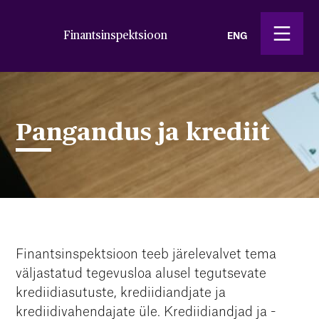
Finantsinspektsioon
ENG
Pangandus ja krediit
Finantsinspektsioon teeb järelevalvet tema
väljastatud tegevusloa alusel tegutsevate
krediidiasutuste, krediidiandjate ja
krediidivahendajate üle. Krediidiandjad ja -