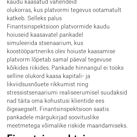
kaudu kaasatud vahendeid
olukorras, kus platvormi tegevus ootamatult
katkeb. Selleks palus
Finantsinspektsioon platvormide kaudu
hoiuseid kaasavatel pankadel
simuleerida stsenaarium, kus
koostööpartneriks olev hoiuste kaasamise
platvorm lõpetab samal päeval tegevuse
kõikides riikides. Pankade hinnangul ei tooks
selline olukord kaasa kapitali- ja
likviidsusnõuete rikkumist ning
stressistsenaariumi realiseerumisel suudaksid
nad täita oma kohustusi klientide ees
õigeaegselt. Finantsinspektsioon saatis
pankadele märgukirjad soovituslike
meetmetega võimalike riskide maandamiseks.