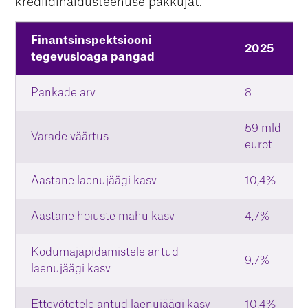
krediidihaldusteenuse pakkujat.
Finantsinspektsiooni
2025
tegevusloaga pangad
Pankade arv
8
59 mld
Varade väärtus
eurot
Aastane laenujäägi kasv
10,4%
Aastane hoiuste mahu kasv
4,7%
Kodumajapidamistele antud
9,7%
laenujäägi kasv
Ettevõtetele antud laenujäägi kasv
10,4%