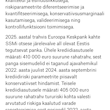
kvaliteedi ja esinduslikkusega,
riskiparameetrite diferentseerimise ja
kvantifitseerimisega, konservatiivsusmarginaali
kasutamisega, valideerimisega ning
kontrollifunktsiooni toimimisega.
2025. aastal trahvis Euroopa Keskpank kahte
SSMi otsese järelevalve all olevat Eestis
tegutsevat panka. Ühele krediidiasutusele
määrati 410 000 euro suurune rahatrahv, sest
panga sisemudelid ei taganud ajavahemikul
2022. aasta juulist 2024. aasta septembrini
krediidiriski parameetrite piisavalt
konservatiivset hindamist. Teisele
krediidiasutusele määrati 405 000 euro
suurune rahatrahv tururiski kohta valesti
arvutatud riskiga kaalutud varade
raporteerimise eest perioodil 2022. aasta