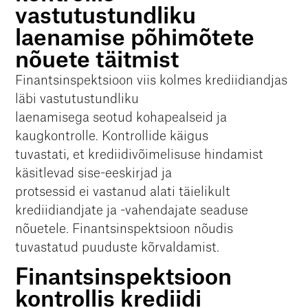
vastutustundliku
laenamise põhimõtete
nõuete täitmist
Finantsinspektsioon viis kolmes krediidiandjas
läbi vastutustundliku
laenamisega seotud kohapealseid ja
kaugkontrolle. Kontrollide käigus
tuvastati, et krediidivõimelisuse hindamist
käsitlevad sise-eeskirjad ja
protsessid ei vastanud alati täielikult
krediidiandjate ja -vahendajate seaduse
nõuetele. Finantsinspektsioon nõudis
tuvastatud puuduste kõrvaldamist.
Finantsinspektsioon
kontrollis krediidi