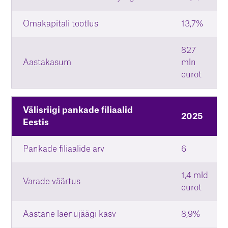
Omakapitali tootlus
13,7%
827
Aastakasum
mln
eurot
Välisriigi pankade filiaalid
2025
Eestis
Pankade filiaalide arv
6
1,4 mld
Varade väärtus
eurot
Aastane laenujäägi kasv
8,9%