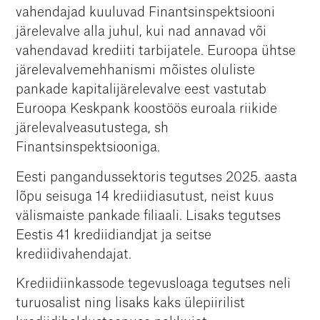
vahendajad kuuluvad Finantsinspektsiooni
järelevalve alla juhul, kui nad annavad või
vahendavad krediiti tarbijatele. Euroopa ühtse
järelevalvemehhanismi mõistes oluliste
pankade kapitalijärelevalve eest vastutab
Euroopa Keskpank koostöös euroala riikide
järelevalveasutustega, sh
Finantsinspektsiooniga.
Eesti pangandussektoris tegutses 2025. aasta
lõpu seisuga 14 krediidiasutust, neist kuus
välismaiste pankade filiaali. Lisaks tegutses
Eestis 41 krediidiandjat ja seitse
krediidivahendajat.
Krediidiinkassode tegevusloaga tegutses neli
turuosalist ning lisaks kaks ülepiirilist