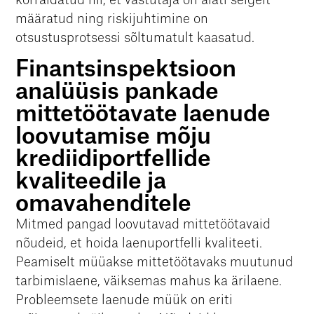
korraldatud nii, et vastutaja on alati selgelt
määratud ning riskijuhtimine on
otsustusprotsessi sõltumatult kaasatud.
Finantsinspektsioon
analüüsis pankade
mittetöötavate laenude
loovutamise mõju
krediidiportfellide
kvaliteedile ja
omavahenditele
Mitmed pangad loovutavad mittetöötavaid
nõudeid, et hoida laenuportfelli kvaliteeti.
Peamiselt müüakse mittetöötavaks muutunud
tarbimislaene, väiksemas mahus ka ärilaene.
Probleemsete laenude müük on eriti