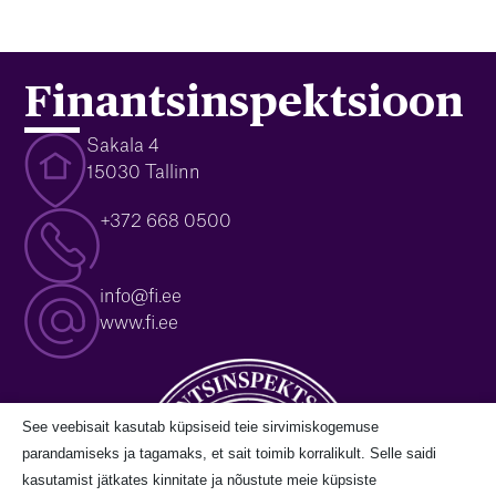
Finantsinspektsioon
Sakala 4
15030 Tallinn
+372 668 0500
info@fi.ee
www.fi.ee
See veebisait kasutab küpsiseid teie sirvimiskogemuse
parandamiseks ja tagamaks, et sait toimib korralikult. Selle saidi
kasutamist jätkates kinnitate ja nõustute meie küpsiste