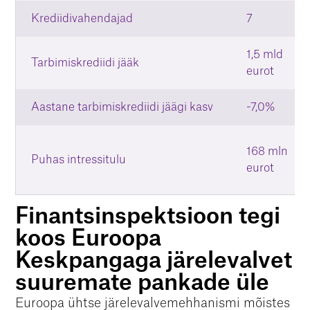
Krediidivahendajad
7
1,5 mld
Tarbimiskrediidi jääk
eurot
Aastane tarbimiskrediidi jäägi kasv
-7,0%
168 mln
Puhas intressitulu
eurot
Finantsinspektsioon tegi
koos Euroopa
Keskpangaga järelevalvet
suuremate pankade üle
Euroopa ühtse järelevalvemehhanismi mõistes