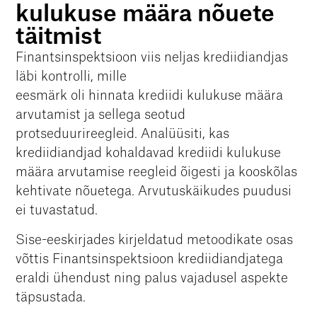
kulukuse määra nõuete
täitmist
Finantsinspektsioon viis neljas krediidiandjas
läbi kontrolli, mille
eesmärk oli hinnata krediidi kulukuse määra
arvutamist ja sellega seotud
protseduurireegleid. Analüüsiti, kas
krediidiandjad kohaldavad krediidi kulukuse
määra arvutamise reegleid õigesti ja kooskõlas
kehtivate nõuetega. Arvutuskäikudes puudusi
ei tuvastatud.
Sise-eeskirjades kirjeldatud metoodikate osas
võttis Finantsinspektsioon krediidiandjatega
eraldi ühendust ning palus vajadusel aspekte
täpsustada.