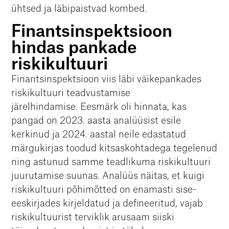
ühtsed ja läbipaistvad kombed.
Finantsinspektsioon
hindas pankade
riskikultuuri
Finantsinspektsioon viis läbi väikepankades
riskikultuuri teadvustamise
järelhindamise. Eesmärk oli hinnata, kas
pangad on 2023. aasta analüüsist esile
kerkinud ja 2024. aastal neile edastatud
märgukirjas toodud kitsaskohtadega tegelenud
ning astunud samme teadlikuma riskikultuuri
juurutamise suunas. Analüüs näitas, et kuigi
riskikultuuri põhimõtted on enamasti sise-
eeskirjades kirjeldatud ja defineeritud, vajab
riskikultuurist terviklik arusaam siiski