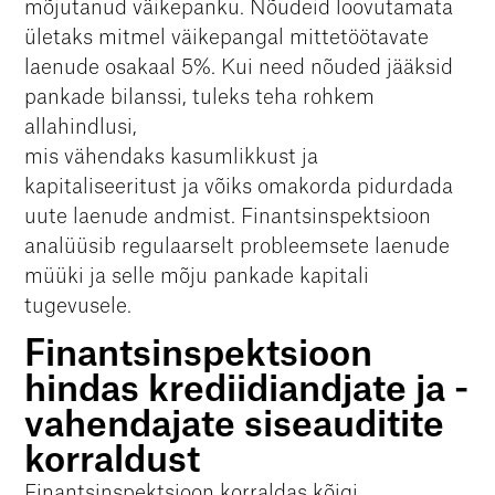
mõjutanud väikepanku. Nõudeid loovutamata
ületaks mitmel väikepangal mittetöötavate
laenude osakaal 5%. Kui need nõuded jääksid
pankade bilanssi, tuleks teha rohkem
allahindlusi,
mis vähendaks kasumlikkust ja
kapitaliseeritust ja võiks omakorda pidurdada
uute laenude andmist. Finantsinspektsioon
analüüsib regulaarselt probleemsete laenude
müüki ja selle mõju pankade kapitali
tugevusele.
Finantsinspektsioon
hindas krediidiandjate ja -
vahendajate siseauditite
korraldust
Finantsinspektsioon korraldas kõigi