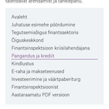
täiendavat arendamist ja tähelepanu.
Avaleht
Juhatuse esimehe pöördumine
Tegutsemisõigus finantssektoris
Õiguskeskkond
Finantsinspektsioon kriisilahendajana
Pangandus ja krediit
Kindlustus
E-raha ja makseteenused
Investeerimine ja väärtpaberiturg
Finantsinspektsioonist
Aastaraamatu PDF versioon