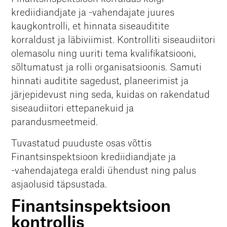
krediidiandjate ja -vahendajate juures
kaugkontrolli, et hinnata siseauditite
korraldust ja läbiviimist. Kontrolliti siseaudiitori
olemasolu ning uuriti tema kvalifikatsiooni,
sõltumatust ja rolli organisatsioonis. Samuti
hinnati auditite sagedust, planeerimist ja
järjepidevust ning seda, kuidas on rakendatud
siseaudiitori ettepanekuid ja
parandusmeetmeid.
Tuvastatud puuduste osas võttis
Finantsinspektsioon krediidiandjate ja
-vahendajatega eraldi ühendust ning palus
asjaolusid täpsustada.
Finantsinspektsioon
kontrollis