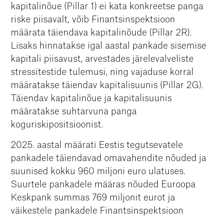
kapitalinõue (Pillar 1) ei kata konkreetse panga
riske piisavalt, võib Finantsinspektsioon
määrata täiendava kapitalinõude (Pillar 2R).
Lisaks hinnatakse igal aastal pankade sisemise
kapitali piisavust, arvestades järelevalveliste
stressitestide tulemusi, ning vajaduse korral
määratakse täiendav kapitalisuunis (Pillar 2G).
Täiendav kapitalinõue ja kapitalisuunis
määratakse suhtarvuna panga
koguriskipositsioonist.
2025. aastal määrati Eestis tegutsevatele
pankadele täiendavad omavahendite nõuded ja
suunised kokku 960 miljoni euro ulatuses.
Suurtele pankadele määras nõuded Euroopa
Keskpank summas 769 miljonit eurot ja
väikestele pankadele Finantsinspektsioon