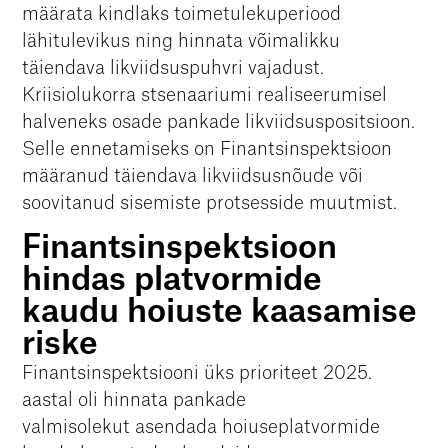
määrata kindlaks toimetulekuperiood
lähitulevikus ning hinnata võimalikku
täiendava likviidsuspuhvri vajadust.
Kriisiolukorra stsenaariumi realiseerumisel
halveneks osade pankade likviidsuspositsioon.
Selle ennetamiseks on Finantsinspektsioon
määranud täiendava likviidsusnõude või
soovitanud sisemiste protsesside muutmist.
Finantsinspektsioon
hindas platvormide
kaudu hoiuste kaasamise
riske
Finantsinspektsiooni üks prioriteet 2025.
aastal oli hinnata pankade
valmisolekut asendada hoiuseplatvormide