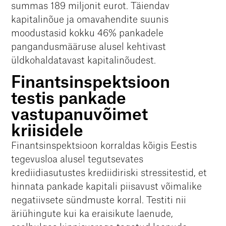
summas 189 miljonit eurot. Täiendav
kapitalinõue ja omavahendite suunis
moodustasid kokku 46% pankadele
pangandusmääruse alusel kehtivast
üldkohaldatavast kapitalinõudest.
Finantsinspektsioon
testis pankade
vastupanuvõimet
kriisidele
Finantsinspektsioon korraldas kõigis Eestis
tegevusloa alusel tegutsevates
krediidiasutustes krediidiriski stressitestid, et
hinnata pankade kapitali piisavust võimalike
negatiivsete sündmuste korral. Testiti nii
äriühingute kui ka eraisikute laenude,